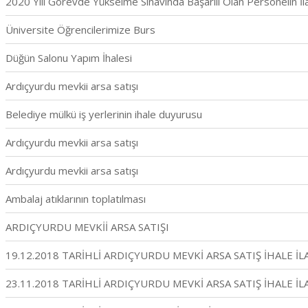
2020 Yılı Görevde Yükselme Sınavında Başarılı Olan Personelin İl
Üniversite Öğrencilerimize Burs
Düğün Salonu Yapım İhalesi
Ardıçyurdu mevkii arsa satışı
Belediye mülkü iş yerlerinin ihale duyurusu
Ardıçyurdu mevkii arsa satışı
Ardıçyurdu mevkii arsa satışı
Ambalaj atıklarının toplatılması
ARDIÇYURDU MEVKİİ ARSA SATIŞI
19.12.2018 TARİHLİ ARDIÇYURDU MEVKİ ARSA SATIŞ İHALE İL
23.11.2018 TARİHLİ ARDIÇYURDU MEVKİ ARSA SATIŞ İHALE İL