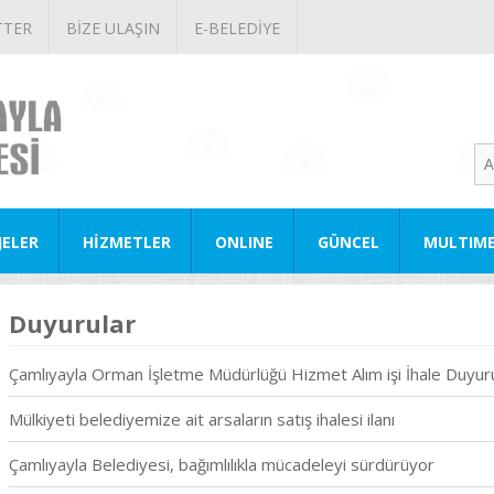
TTER
BİZE ULAŞIN
E-BELEDİYE
JELER
HİZMETLER
ONLINE
GÜNCEL
MULTIM
Duyurular
Çamlıyayla Orman İşletme Müdürlüğü Hizmet Alım işi İhale Duyur
Mülkiyeti belediyemize ait arsaların satış ihalesi ilanı
Çamlıyayla Belediyesi, bağımlılıkla mücadeleyi sürdürüyor