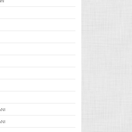
anı
ANI
ANI