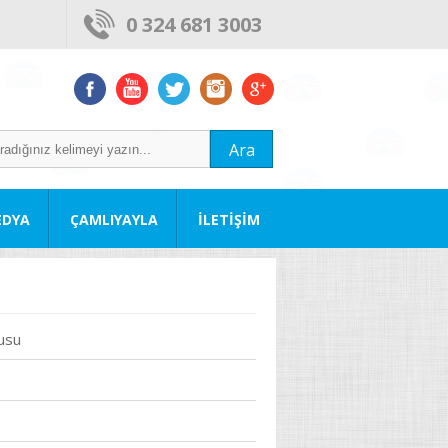
0 324 681 3003
Ara
EDYA
ÇAMLIYAYLA
İLETİŞİM
usu