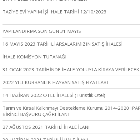
TAZİYE EVİ YAPIM İŞİ İHALE TARİHİ 12/10/2023
YAPILANDIRMA SON GÜN 31 MAYIS
16 MAYIS 2023 TARİHLİ ARSALARIMIZIN SATIŞ İHALESİ
İHALE KOMİSYON TUTANAĞI
31 OCAK 2023 TARİHİNDE İHALE YOLUYLA KİRAYA VERİLECEK 
2022 YILI KURBANLIK HAYVAN SATIŞ FİYATLARI
14 HAZİRAN 2022 OTEL İHALESİ (Turistlik Otel)
Tarım ve Kırsal Kalkınmayı Destekleme Kurumu 2014-2020 IPA
BİRİNCİ BAŞVURU ÇAĞRI İLANI
27 AĞUSTOS 2021 TARİHLİ İHALE İLANI
30 HAZİRAN 2021 TARİHLİ İHALE İLANI