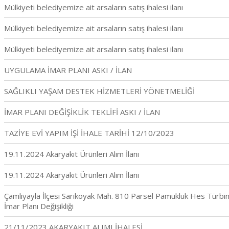
Mülkiyeti belediyemize ait arsaların satış ihalesi ilanı
Mülkiyeti belediyemize ait arsaların satış ihalesi ilanı
Mülkiyeti belediyemize ait arsaların satış ihalesi ilanı
UYGULAMA İMAR PLANI ASKI / İLAN
SAĞLIKLI YAŞAM DESTEK HİZMETLERİ YÖNETMELİĞİ
İMAR PLANI DEĞİŞİKLİK TEKLİFİ ASKI / İLAN
TAZİYE EVİ YAPIM İŞİ İHALE TARİHİ 12/10/2023
19.11.2024 Akaryakıt Ürünleri Alım İlanı
19.11.2024 Akaryakıt Ürünleri Alım İlanı
Çamlıyayla İlçesi Sarıkoyak Mah. 810 Parsel Pamukluk Hes Türbin 
İmar Planı Değişikliği
21/11/2023 AKARYAKIT ALIMI İHALESİ