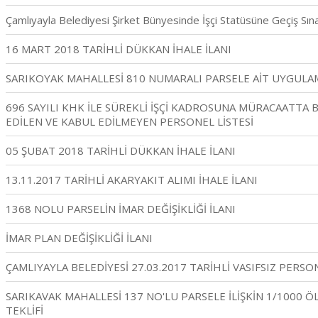
Çamlıyayla Belediyesi Şirket Bünyesinde İşçi Statüsüne Geçiş Sına
16 MART 2018 TARİHLİ DÜKKAN İHALE İLANI
SARIKOYAK MAHALLESİ 810 NUMARALI PARSELE AİT UYGULAM
696 SAYILI KHK İLE SÜREKLİ İŞÇİ KADROSUNA MÜRACAATTA
EDİLEN VE KABUL EDİLMEYEN PERSONEL LİSTESİ
05 ŞUBAT 2018 TARİHLİ DÜKKAN İHALE İLANI
13.11.2017 TARİHLİ AKARYAKIT ALIMI İHALE İLANI
1368 NOLU PARSELİN İMAR DEĞİŞİKLİĞİ İLANI
İMAR PLAN DEĞİŞİKLİĞİ İLANI
ÇAMLIYAYLA BELEDİYESİ 27.03.2017 TARİHLİ VASIFSIZ PERSO
SARIKAVAK MAHALLESİ 137 NO'LU PARSELE İLİŞKİN 1/1000 
TEKLİFİ