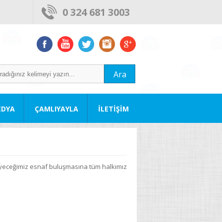
0 324 681 3003
Ara
EDYA
ÇAMLIYAYLA
İLETİŞİM
eyeceğimiz esnaf buluşmasına tüm halkımız