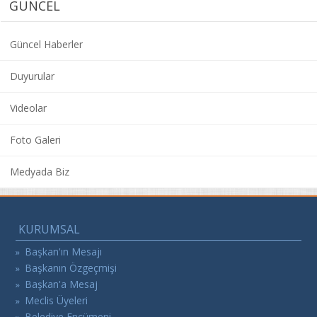
GÜNCEL
Güncel Haberler
Duyurular
Videolar
Foto Galeri
Medyada Biz
KURUMSAL
Başkan'ın Mesajı
»
Başkanın Özgeçmişi
»
Başkan'a Mesaj
»
Meclis Üyeleri
»
Belediye Encümeni
»